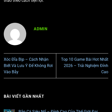
thao theo cách tiện lợi.
ADMIN
Xóc Đĩa Bịp – Cách Nhận
Top 10 Game Bài Hot Nhất
Biết Và Lưu Ý Để Không Rơi
2026 – Trải Nghiệm Đỉnh
Vào Bẫy
Cao
BÀI VIẾT GẦN NHẤT
Bắn Cá Siêu Nổ – Đỉnh Cao Của Thế Giới Đại