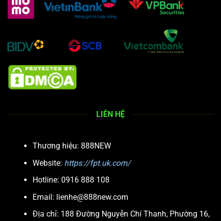
LIÊN HỆ
Thương hiệu: 888NEW
Website:
https://fpt.uk.com/
Hotline: 0916 888 108
Email:
lienhe@888new.com
Địa chỉ: 188 Đường Nguyễn Chí Thanh, Phường 16,