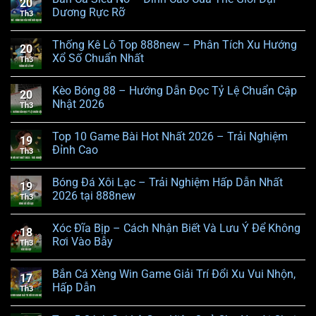
20
Dương Rực Rỡ
Th3
Thống Kê Lô Top 888new – Phân Tích Xu Hướng
20
Xổ Số Chuẩn Nhất
Th3
Kèo Bóng 88 – Hướng Dẫn Đọc Tỷ Lệ Chuẩn Cập
20
Nhật 2026
Th3
Top 10 Game Bài Hot Nhất 2026 – Trải Nghiệm
19
Đỉnh Cao
Th3
Bóng Đá Xôi Lạc – Trải Nghiệm Hấp Dẫn Nhất
19
2026 tại 888new
Th3
Xóc Đĩa Bịp – Cách Nhận Biết Và Lưu Ý Để Không
18
Rơi Vào Bẫy
Th3
Bắn Cá Xèng Win Game Giải Trí Đổi Xu Vui Nhộn,
17
Hấp Dẫn
Th3