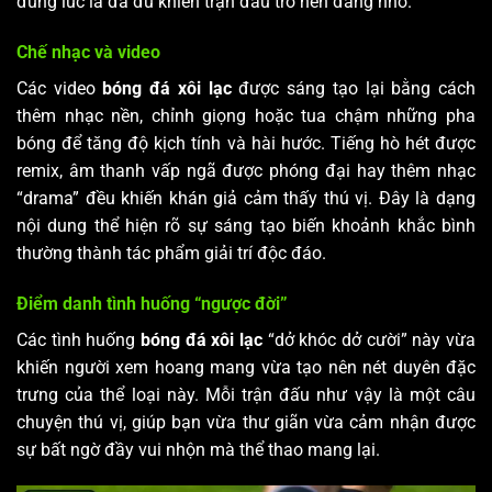
đúng lúc là đã đủ khiến trận đấu trở nên đáng nhớ.
Chế nhạc và video
Các video
bóng đá xôi lạc
được sáng tạo lại bằng cách
thêm nhạc nền, chỉnh giọng hoặc tua chậm những pha
bóng để tăng độ kịch tính và hài hước. Tiếng hò hét được
remix, âm thanh vấp ngã được phóng đại hay thêm nhạc
“drama” đều khiến khán giả cảm thấy thú vị. Đây là dạng
nội dung thể hiện rõ sự sáng tạo biến khoảnh khắc bình
thường thành tác phẩm giải trí độc đáo.
Điểm danh tình huống “ngược đời”
Các tình huống
bóng đá xôi lạc
“dở khóc dở cười” này vừa
khiến người xem hoang mang vừa tạo nên nét duyên đặc
trưng của thể loại này. Mỗi trận đấu như vậy là một câu
chuyện thú vị, giúp bạn vừa thư giãn vừa cảm nhận được
sự bất ngờ đầy vui nhộn mà thể thao mang lại.