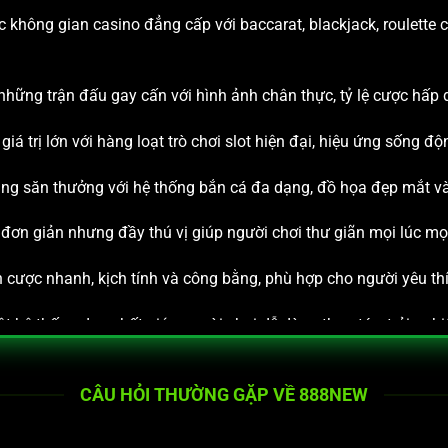
 không gian casino đẳng cấp với baccarat, blackjack, roulette
những trận đấu gay cấn với hình ảnh chân thực, tỷ lệ cược hấp
á trị lớn với hàng loạt trò chơi slot hiện đại, hiệu ứng sống độ
ăng săn thưởng với hệ thống bắn cá đa dạng, đồ họa đẹp mắt v
i đơn giản nhưng đầy thú vị giúp người chơi thư giãn mọi lúc mọi
n cược nhanh, kịch tính và công bằng, phù hợp cho người yêu th
t hệ thống duy nhất giúp người chơi dễ dàng thao tác, trải ngh
 cao thủ lâu năm, 888NEW luôn mang đến môi trường giải trí ổn
iệp 24/7.
CÂU HỎI THƯỜNG GẶP VỀ 888NEW
g ký tại 888NEW còn có cơ hội nhận ngay nhiều ưu đãi hấp dẫn l
từ lần tham gia đầu tiên.