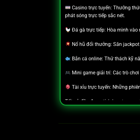
Casino trực tuyến: Thưởng thức
phát sóng trực tiếp sắc nét.
Đá gà trực tiếp: Hòa mình vào 
Nổ hũ đổi thưởng: Săn jackpot gi
Bắn cá online: Thử thách kỹ n
Mini game giải trí: Các trò chơ
Tài xỉu trực tuyến: Những phiê
Tất cả đều được tích hợp trong mộ
mọi nơi. Dù bạn là người mới hay
chăm sóc khách hàng chuyên ngh
Đặc biệt, thành viên mới khi đăn
gia tăng trải nghiệm giải trí ngay 