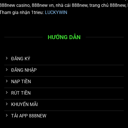
888new casino, 888new vn, nhà cái 888new, trang chủ 888new, 
Tham gia nhận 1trieu:
LUCKYWIN
HƯỚNG DẪN
ĐĂNG KÝ
ĐĂNG NHẬP
NẠP TIỀN
RÚT TIỀN
KHUYẾN MÃI
TẢI APP 888NEW