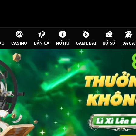
AO
CASINO
BẮN CÁ
NỔ HŨ
GAME BÀI
XỔ SỐ
ĐÁ GÀ