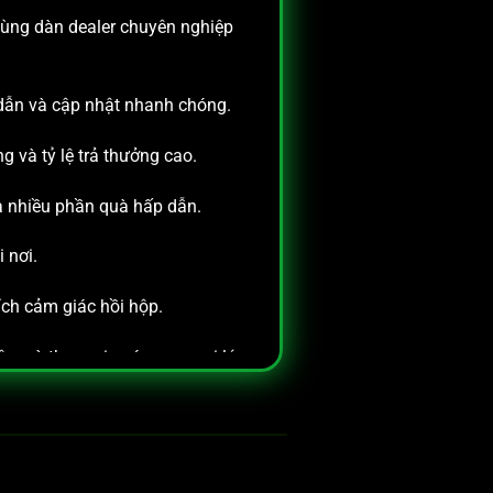
 cùng dàn dealer chuyên nghiệp
 dẫn và cập nhật nhanh chóng.
ng và tỷ lệ trả thưởng cao.
à nhiều phần quà hấp dẫn.
 nơi.
ích cảm giác hồi hộp.
iệm và tham gia cá cược mọi lúc
 định, minh bạch cùng dịch vụ
ên đến 888K, hỗ trợ vốn cược và