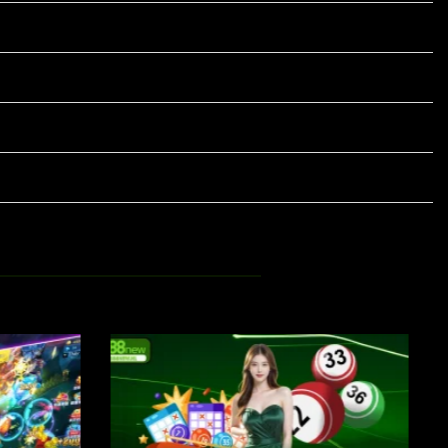
nh cao, cập nhật link vào