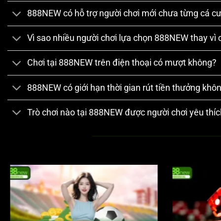
888NEW có hỗ trợ người chơi mới chưa từng cá c
Truy cập ngay
https://f
nhà cái mới nhất và tận
Vì sao nhiều người chơi lựa chọn 888NEW thay vì 
Chơi tại 888NEW trên điện thoại có mượt không?
888NEW có giới hạn thời gian rút tiền thưởng khô
Trò chơi nào tại 888NEW được người chơi yêu thíc