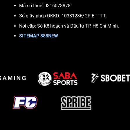
Mã số thuế: 0316078878
Số giấy phép ĐKKD: 10331286/GP-BTTTT.
Nơi cấp: Sở Kế hoạch và Đầu tư TP. Hồ Chí Minh.
SITEMAP 888NEW